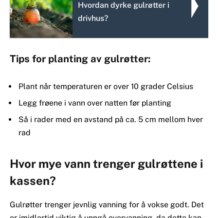
Hvordan dyrke gulrøtter i
drivhus?
Tips for planting av gulrøtter:
Plant når temperaturen er over 10 grader Celsius
Legg frøene i vann over natten før planting
Så i rader med en avstand på ca. 5 cm mellom hver
rad
Hvor mye vann trenger gulrøttene i
kassen?
Gulrøtter trenger jevnlig vanning for å vokse godt. Det
er imidlertid viktig å unngå overvanning, da dette kan