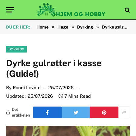
»
»
»
DU ER HER:
Home
Hage
Dyrking
Dyrke gulrøtter i kasse (Guide!)
DYRKING
Dyrke gulrøtter i kasse
(Guide!)
By
Randi Lavold
25/07/2026
Updated:
25/07/2026
7 Mins Read
Del
artikkelen