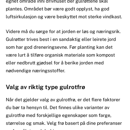
egnet område inni drivhuset der gulrøttene skal
plantes. Området bør være godt opplyst, ha god
luftsirkulasjon og være beskyttet mot sterke vindkast.
Videre må du sørge for at jorden er løs og næringsrik.
Gulrøtter trives best i en sandaktig eller leirete jord
som har god dreneringsevne. Før planting kan det
være lurt å tilføre organisk materiale som kompost
eller nedbrutt gjødsel for å berike jorden med
nødvendige næringsstoffer.
Valg av riktig type gulrotfrø
Når det gjelder valg av gulrotfrø, er det flere faktorer
du bør ta hensyn til. Det finnes ulike varianter av
gulrotfrø med forskjellige egenskaper som farge,
størrelse og smak. Velg frø basert på dine preferanser