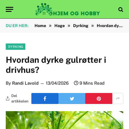
»
»
»
DU ER HER:
Home
Hage
Dyrking
Hvordan dyrke gulrøtter i drivhus?
DYRKING
Hvordan dyrke gulrøtter i
drivhus?
By
Randi Lavold
13/04/2026
9 Mins Read
Del
artikkelen