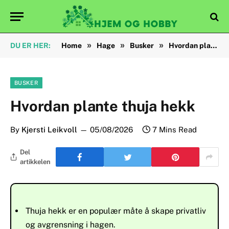
»
»
»
DU ER HER:
Home
Hage
Busker
Hvordan plante thuja hekk
BUSKER
Hvordan plante thuja hekk
By
Kjersti Leikvoll
05/08/2026
7 Mins Read
Del
artikkelen
Thuja hekk er en populær måte å skape privatliv
og avgrensning i hagen.