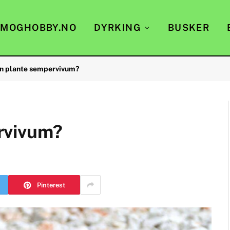
EMOGHOBBY.NO
DYRKING
BUSKER
n plante sempervivum?
rvivum?
Pinterest