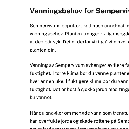
Vanningsbehov for Semperv
Sempervivum, populært kalt husmannskost, er 
vanningsbehov. Planten trenger riktig mengde
at den blir syk. Det er derfor viktig å vite h
planten din.
Vanning av Sempervivum avhenger av flere fakt
fuktighet. I tørre klima bør du vanne plantene
hver annen uke. I fuktigere klima bør du vann
fuktighet. Det er best å sjekke jorda med fin
bli vannet.
Når du snakker om mengde vann som trengs, b
kan overfukte jorda og skade røttene på Semp
om at jorda tørr ut mellom vanninger og unngå