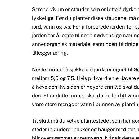
Sempervivum er stauder som er lette å dyrke og
lykkelige. Før du planter disse staudene, må d
jord, vann og lys. For å forberede jorden for 
jorden for å legge til noen nødvendige næring
annet organisk materiale, samt noen få dråper
tilleggsnæring.
Neste trinn er å sjekke om jorda er egnet til S
mellom 5,5 og 7,5. Hvis pH-verdien er lavere e
å heve den; hvis den er høyere enn 7,5 skal du 
den. Etter dette trinnet skal du helle i litt van
være store mengder vann i bunnen av plantin
Til slutt må du velge plantestedet som har god
steder inkluderer bakker og hauger med god o
blir oversvømmet av regnvann. Når alt dette e