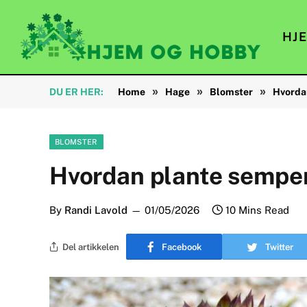
HJ
»
»
»
DU ER HER:
Home
Hage
Blomster
Hvorda
BLOMSTER
Hvordan plante sempe
By
Randi Lavold
01/05/2026
10 Mins Read
Del artikkelen
Facebook
Twitter