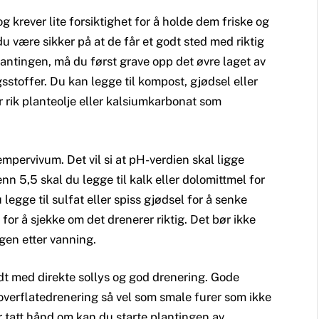
 krever lite forsiktighet for å holde dem friske og
u være sikker på at de får et godt sted med riktig
plantingen, må du først grave opp det øvre laget av
sstoffer. Du kan legge til kompost, gjødsel eller
 rik planteolje eller kalsiumkarbonat som
empervivum. Det vil si at pH-verdien skal ligge
nn 5,5 skal du legge til kalk eller dolomittmel for
legge til sulfat eller spiss gjødsel for å senke
n for å sjekke om det drenerer riktig. Det bør ikke
gen etter vanning.
t med direkte sollys og god drenering. Gode ​​
verflatedrenering så vel som smale furer som ikke
r tatt hånd om kan du starte plantingen av