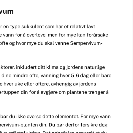
ivum
en type sukkulent som har et relativt lavt
 vann for å overleve, men for mye kan forårsake
vor ofte og hvor mye du skal vanne Sempervivum-
orer, inkludert ditt klima og jordens naturlige
 dine mindre ofte, vanning hver 5-6 dag eller bare
e hver uke eller oftere, avhengig av jordens
gertuppen din for å avgjøre om plantene trenger å
ør du ikke overse dette elementet. For mye vann
ervivum-planten din. Du bør derfor forsikre deg
 overflatefukting. Det anbefales generelt at du