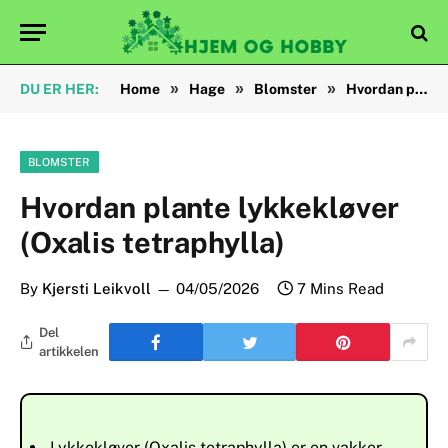
»
»
»
DU ER HER:
Home
Hage
Blomster
Hvordan plante lykkekløver (Oxalis tetraphylla)
BLOMSTER
Hvordan plante lykkekløver
(Oxalis tetraphylla)
By
Kjersti Leikvoll
04/05/2026
7 Mins Read
Del
artikkelen
Lykkekløver (Oxalis tetraphylla) er en vakker