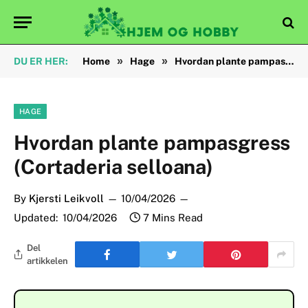
»
»
DU ER HER:
Home
Hage
Hvordan plante pampasgress (Cortaderia selloana)
HAGE
Hvordan plante pampasgress
(Cortaderia selloana)
By
Kjersti Leikvoll
10/04/2026
Updated:
10/04/2026
7 Mins Read
Del
artikkelen