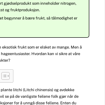
rt gjødselprodukt som inneholder nitrogen,
kst og fruktproduksjon.
reet begynner å bære frukt, så tålmodighet er
en eksotisk frukt som er elsket av mange. Men å
 hageentusiaster. Hvordan kan vi sikre at våre
rukter?
 plante litchi (Litchi chinensis) og avdekke
l se på de vanligste feilene folk gjør når de
ruksjoner for å unngå disse fellene. Enten du