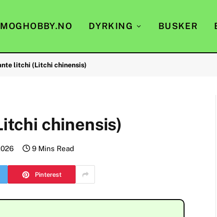
EMOGHOBBY.NO
DYRKING
BUSKER
te litchi (Litchi chinensis)
Litchi chinensis)
2026
9 Mins Read
Pinterest