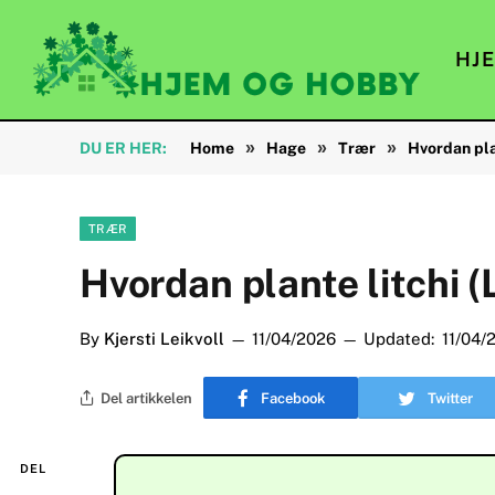
HJ
»
»
»
DU ER HER:
Home
Hage
Trær
Hvordan plan
TRÆR
Hvordan plante litchi (
By
Kjersti Leikvoll
11/04/2026
Updated:
11/04/
Del artikkelen
Facebook
Twitter
DEL