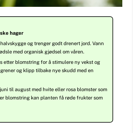
rske hager
er halvskygge og trenger godt drenert jord. Vann
jødsle med organisk gjødsel om våren.
etter blomstring for å stimulere ny vekst og
 grener og klipp tilbake nye skudd med en
uni til august med hvite eller rosa blomster som
ter blomstring kan planten få røde frukter som