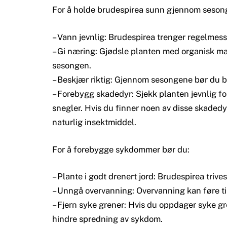
For å holde brudespirea sunn gjennom sesong
– Vann jevnlig: Brudespirea trenger regelmess
– Gi næring: Gjødsle planten med organisk mat
sesongen.
– Beskjær riktig: Gjennom sesongene bør du b
– Forebygg skadedyr: Sjekk planten jevnlig f
snegler. Hvis du finner noen av disse skadedy
naturlig insektmiddel.
For å forebygge sykdommer bør du:
– Plante i godt drenert jord: Brudespirea trive
– Unngå overvanning: Overvanning kan føre t
– Fjern syke grener: Hvis du oppdager syke gr
hindre spredning av sykdom.