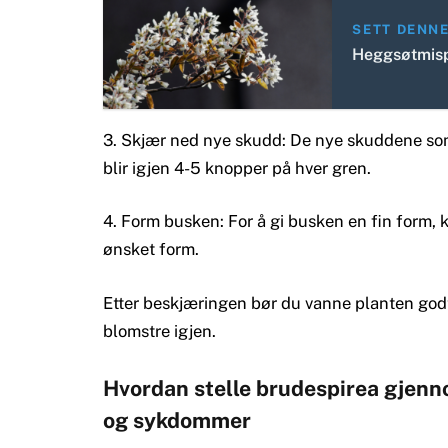
SETT DENN
Heggsøtmispe
3. Skjær ned nye skudd: De nye skuddene som 
blir igjen 4-5 knopper på hver gren.
4. Form busken: For å gi busken en fin form, 
ønsket form.
Etter beskjæringen bør du vanne planten godt 
blomstre igjen.
Hvordan stelle brudespirea gjen
og sykdommer