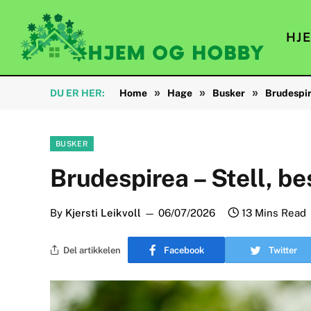
HJ
»
»
»
DU ER HER:
Home
Hage
Busker
Brudespir
BUSKER
Brudespirea – Stell, b
By
Kjersti Leikvoll
06/07/2026
13 Mins Read
Del artikkelen
Facebook
Twitter