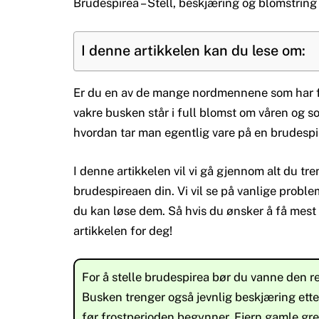
Brudespirea – Stell, beskjæring og blomstring
I denne artikkelen kan du lese om:
Er du en av de mange nordmennene som har f
vakre busken står i full blomst om våren og 
hvordan tar man egentlig vare på en brudespire
I denne artikkelen vil vi gå gjennom alt du tr
brudespireaen din. Vi vil se på vanlige probl
du kan løse dem. Så hvis du ønsker å få mest 
artikkelen for deg!
For å stelle brudespirea bør du vanne den r
Busken trenger også jevnlig beskjæring ette
før frostperioden begynner. Fjern gamle gre