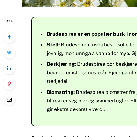
DEL
Brudespirea er en populær busk i no
Stell:
Brudespirea trives best i sol ell
jevnlig, men unngå å vanne for mye. G
Beskjæring:
Brudespirea bør beskjæres 
bedre blomstring neste år. Fjern gamle
tredjedel.
Blomstring:
Brudespirea blomstrer fra j
tiltrekker seg bier og sommerfugler. Et
gir ekstra dekorativ verdi.