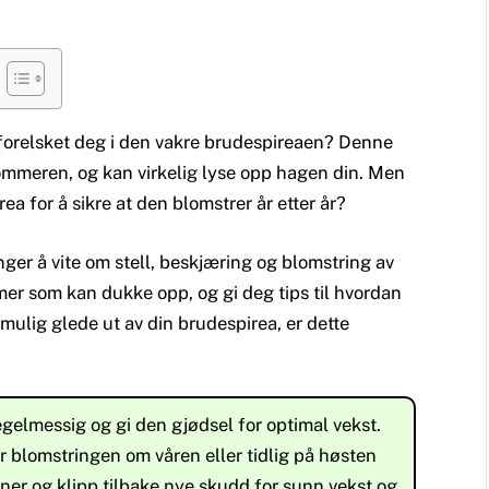
orelsket deg i den vakre brudespireaen? Denne
sommeren, og kan virkelig lyse opp hagen din. Men
a for å sikre at den blomstrer år etter år?
enger å vite om stell, beskjæring og blomstring av
emer som kan dukke opp, og gi deg tips til hvordan
mulig glede ut av din brudespirea, er dette
egelmessig og gi den gjødsel for optimal vekst.
r blomstringen om våren eller tidlig på høsten
ner og klipp tilbake nye skudd for sunn vekst og