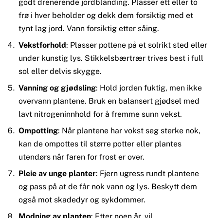
godt drenerende jordblanding. Plasser ett eller to
frø i hver beholder og dekk dem forsiktig med et
tynt lag jord. Vann forsiktig etter såing.
Vekstforhold
: Plasser pottene på et solrikt sted eller
under kunstig lys. Stikkelsbærtrær trives best i full
sol eller delvis skygge.
Vanning og gjødsling
: Hold jorden fuktig, men ikke
overvann plantene. Bruk en balansert gjødsel med
lavt nitrogeninnhold for å fremme sunn vekst.
Ompotting
: Når plantene har vokst seg sterke nok,
kan de ompottes til større potter eller plantes
utendørs når faren for frost er over.
Pleie av unge planter
: Fjern ugress rundt plantene
og pass på at de får nok vann og lys. Beskytt dem
også mot skadedyr og sykdommer.
Modning av planten
: Etter noen år, vil