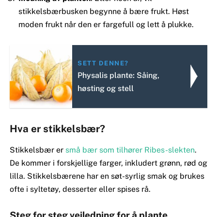
stikkelsbærbusken begynne å bære frukt. Høst
moden frukt når den er fargefull og lett å plukke.
SETT DENNE?
Physalis plante: Såing,
høsting og stell
Hva er stikkelsbær?
Stikkelsbær er
små bær som tilhører Ribes-slekten
.
De kommer i forskjellige farger, inkludert grønn, rød og
lilla. Stikkelsbærene har en søt-syrlig smak og brukes
ofte i syltetøy, desserter eller spises rå.
Steg for steg veiledning for å plante