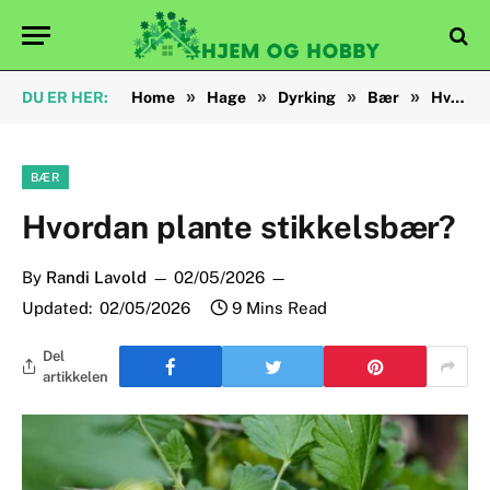
»
»
»
»
DU ER HER:
Home
Hage
Dyrking
Bær
Hvordan plante stikkelsbær?
BÆR
Hvordan plante stikkelsbær?
By
Randi Lavold
02/05/2026
Updated:
02/05/2026
9 Mins Read
Del
artikkelen