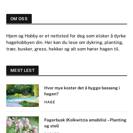
OM OSS
Hjem og Hobby er et nettsted for deg som elsker å dyrke
hagehobbyen din. Her kan du lese om dykring, planting,
trær, busker, gress, hekker og alt som hører hagen til.
MEST LEST
Hvor mye koster det å bygge basseng i
hagen?
HAGE
Fagerbusk (Kolkwitzia amabilis) – Planting
og stell