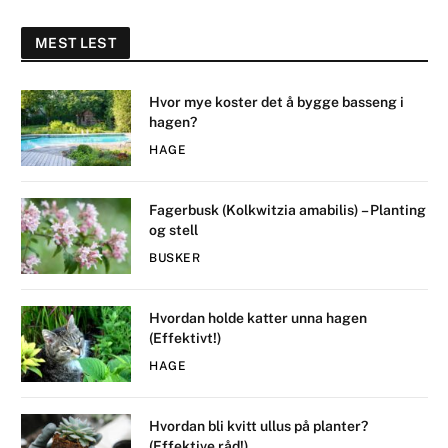
MEST LEST
Hvor mye koster det å bygge basseng i
hagen?
HAGE
Fagerbusk (Kolkwitzia amabilis) – Planting
og stell
BUSKER
Hvordan holde katter unna hagen
(Effektivt!)
HAGE
Hvordan bli kvitt ullus på planter?
(Effektive råd!)