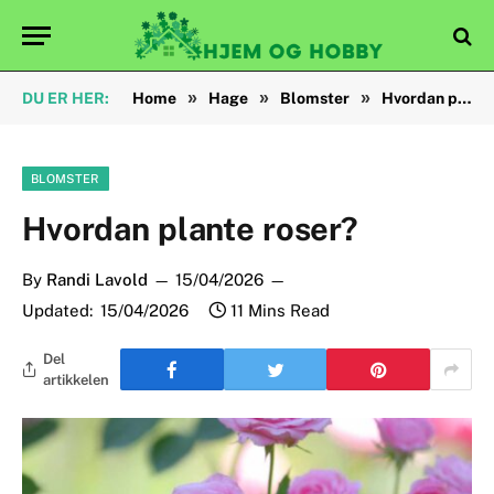
»
»
»
DU ER HER:
Home
Hage
Blomster
Hvordan plante roser?
BLOMSTER
Hvordan plante roser?
By
Randi Lavold
15/04/2026
Updated:
15/04/2026
11 Mins Read
Del
artikkelen