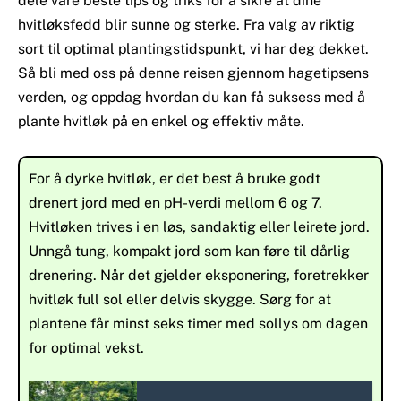
dele våre beste tips og triks for å sikre at dine
hvitløksfedd blir sunne og sterke. Fra valg av riktig
sort til optimal plantingstidspunkt, vi har deg dekket.
Så bli med oss på denne reisen gjennom hagetipsens
verden, og oppdag hvordan du kan få suksess med å
plante hvitløk på en enkel og effektiv måte.
For å dyrke hvitløk, er det best å bruke godt
drenert jord med en pH-verdi mellom 6 og 7.
Hvitløken trives i en løs, sandaktig eller leirete jord.
Unngå tung, kompakt jord som kan føre til dårlig
drenering. Når det gjelder eksponering, foretrekker
hvitløk full sol eller delvis skygge. Sørg for at
plantene får minst seks timer med sollys om dagen
for optimal vekst.