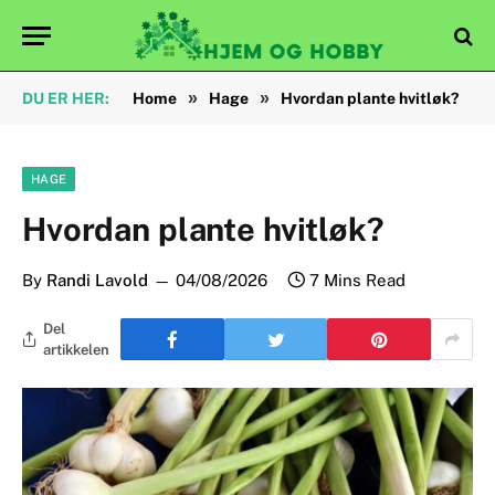
»
»
DU ER HER:
Home
Hage
Hvordan plante hvitløk?
HAGE
Hvordan plante hvitløk?
By
Randi Lavold
04/08/2026
7 Mins Read
Del
artikkelen