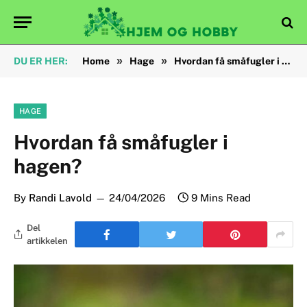
»
»
DU ER HER:
Home
Hage
Hvordan få småfugler i hagen?
HAGE
Hvordan få småfugler i
hagen?
By
Randi Lavold
24/04/2026
9 Mins Read
Del
artikkelen