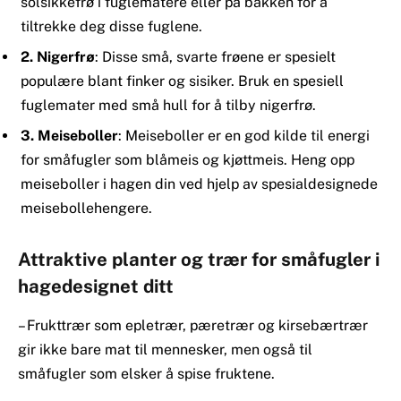
solsikkefrø i fuglematere eller på bakken for å
tiltrekke deg disse fuglene.
2. Nigerfrø
: Disse små, svarte frøene er spesielt
populære blant finker og sisiker. Bruk en spesiell
fuglemater med små hull for å tilby nigerfrø.
3.
Meiseboller
: Meiseboller er en god kilde til energi
for småfugler som blåmeis og kjøttmeis. Heng opp
meiseboller i hagen din ved hjelp av spesialdesignede
meisebollehengere.
Attraktive planter og trær for småfugler i
hagedesignet ditt
– Frukttrær som epletrær, pæretrær og kirsebærtrær
gir ikke bare mat til mennesker, men også til
småfugler som elsker å spise fruktene.