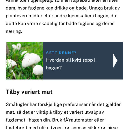
vannkilde tilgjengelig, som en fuglebad eller en liten
dam, hvor fuglene kan drikke og bade. Unngå bruk av
plantevernmidler eller andre kjemikalier i hagen, da
dette kan være skadelig for både fuglene og deres
næring.
SETT DENNE?
Hvordan bli kvitt sopp i
hagen?
Tilby variert mat
Småfugler har forskjellige preferanser når det gjelder
mat, så det er viktig å tilby et variert utvalg av
fuglemat i hagen din. Bruk fÃ´rautomater eller
fuglebrett med ulike typer frø, som solsikkefrø, hirse